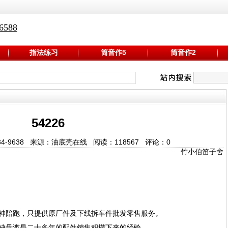
588
指法练习
筒音作5
筒音作2
54226
-9634-9638 来源：油底壳在线 阅读：
118567
评论：
0
竹小伯笛子舍
神陪跑，只提供原厂件及下线拆车件批发零售服务。
缺毋滥是二十多年的配件销售积攒下来的经验，