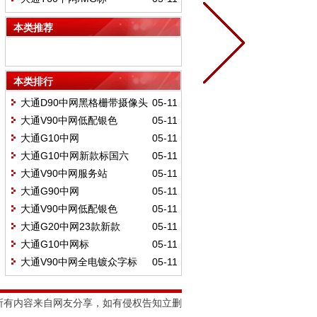
C00233349CN
本类推荐
本类排行
大通D90中网黑格栅带摄像头
05-11
C00060352/0600US
大通V90中网低配银色
05-11
C00076659/0500CN
大通G10中网
05-11
C00063825/C00198902/0240US
大通G10中网新款标国六
05-11
C00228357/C00228359/0420US
大通V90中网服务站
05-11
C00074256/0727US
大通G90中网
05-11
C00412090/0690US
大通V90中网低配银色
05-11
C00076659/0575US
大通G20中网23款新款
05-11
C00484639/01600US
大通G10中网标
05-11
C00063825/010CN
大通V90中网全电镀众字标
05-11
C00076660/0540CN
所有内容来自网友分享，如有侵权告知立删