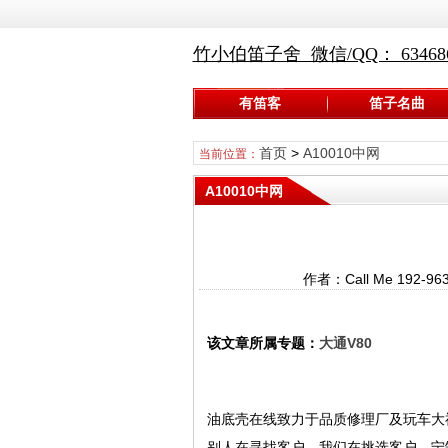
竹小伯笛子舍 微信/QQ： 634686
有笛客
笛子名曲
首页
>
A10010中网
当前位置：
A10010中网
作者：Call Me 192
该文章所属专题：
大通V80
油底壳在线致力于品质修理厂及玩车大
别人在寻找客户，我们在挑选客户，宁