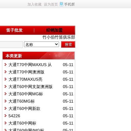
加入收藏
设为首页
笛子批发
经销加盟
竹小伯竹笛俱乐部
本类更新
大通T70中网MAXUS 从
05-11
98785/0280us
大通T70中网澳洲版
05-11
C00336331/0495US
大通T70MAXUS亮
05-11
C00198785/140CN
大通T60中网支架澳洲版
05-11
C00351635/021US
大通T60中网MG标
05-11
C00233349US
大通T60MG标
05-11
C0023339/310US
大通T60中网新款
05-11
C00163008/0498US
54226
05-11
大通T60中网标
05-11
C00048052US
大通T60中网/MG标
05-11