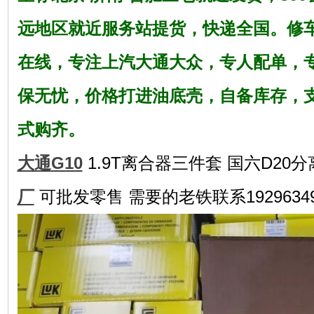
远地区就近服务站提货，快递全国。修
在线，专注上汽大通大众，
专人配单，
保无忧，
价格打进油底壳，自备库存，
式购齐。
大通
G10
1.9T离合器三件套 国六D20分离
厂
可批发零售 需要的老铁联系19296349