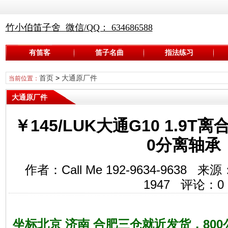
竹小伯笛子舍 微信/QQ： 634686588
有笛客
笛子名曲
指法练习
首页
>
大通原厂件
当前位置：
大通原厂件
￥145/LUK大通G10 1.9T
0分离轴承
作者：Call Me 192-9634-963
1947
评论：
0
坐标北京 济南 合肥三仓就近发货，80