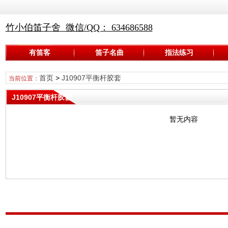
竹小伯笛子舍 微信/QQ： 634686588
有笛客
笛子名曲
指法练习
首页
>
J10907平衡杆胶套
当前位置：
J10907平衡杆胶套
暂无内容