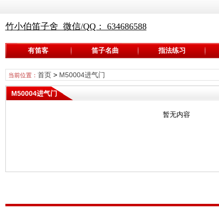
竹小伯笛子舍 微信/QQ： 634686588
有笛客
笛子名曲
指法练习
首页
>
M50004进气门
当前位置：
M50004进气门
暂无内容