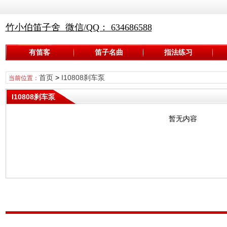
竹小伯笛子舍 微信/QQ： 634686588
有笛客
笛子名曲
指法练习
首页
>
I10808刹车泵
当前位置：
I10808刹车泵
暂无内容